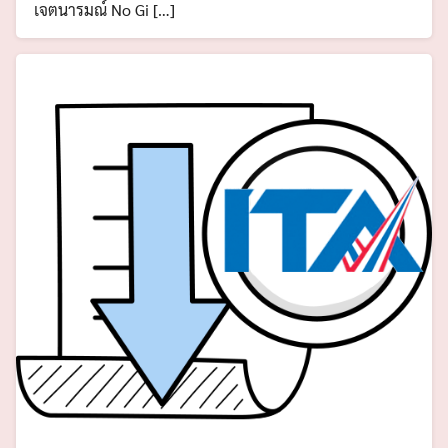
เจตนารมณ์ No Gi […]