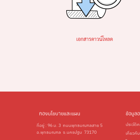
เอกสารดาวน์โหลด
กองนโยบายและแผน
ข้อมูล
ประวัติ
ที่อยู่ : 96 ม. 3 ถนนพุทธมณฑลสาย 5
อ.พุทธมณฑล จ.นครปฐม 73170
เกี่ยวกั