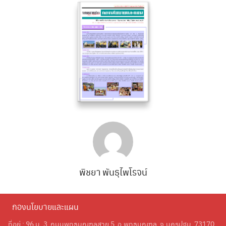
Search
Search
for:
พิชยา พันธุไพโรจน์
กองนโยบายและแผน
ที่อยู่ : 96 ม. 3 ถนนพุทธมณฑลสาย 5 อ.พุทธมณฑล จ.นครปฐม 73170